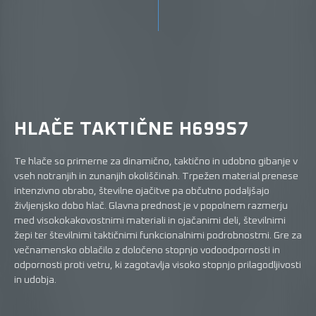
HLAČE TAKTIČNE H699S7
Te hlače so primerne za dinamično, taktično in udobno gibanje v
vseh notranjih in zunanjih okoliščinah. Trpežen material prenese
intenzivno obrabo, številne ojačitve pa občutno podaljšajo
življenjsko dobo hlač. Glavna prednost je v popolnem razmerju
med visokokakovostnimi materiali in ojačanimi deli, številnimi
žepi ter številnimi taktičnimi funkcionalnimi podrobnostmi. Gre za
večnamensko oblačilo z določeno stopnjo vodoodpornosti in
odpornosti proti vetru, ki zagotavlja visoko stopnjo prilagodljivosti
in udobja.