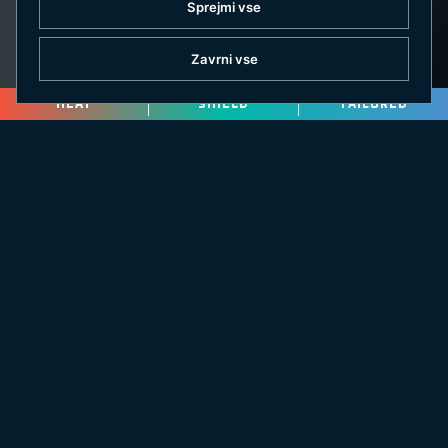
Sprejmi vse
Zavrni vse
HEAT
SHIELD
TAILORED
Nastavljiv elastični trak na spodnjem delu hlač za
prilagoditev spodnjega roba.