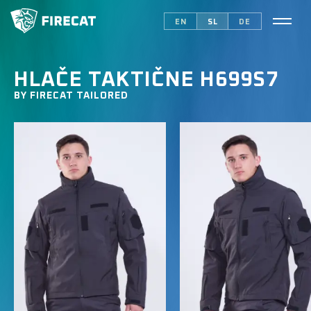
EN
SL
DE
HLAČE TAKTIČNE H699S7
BY FIRECAT TAILORED